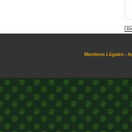
Mentions Légales
-
A