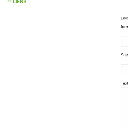
LIENS
Env
for
Suj
Tex