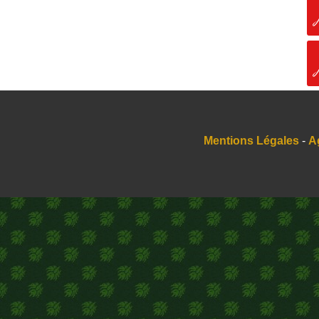
Mentions Légales
-
A