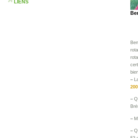
LIENS
Ben
Ben
rot
rota
cer
bie
–
La
200
–
Qu
Bré
–
Me
–
Qu
53 