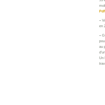
mob
Pd
–
Vo
en 
–
Gu
pou
au 
d’u
Un 
tra