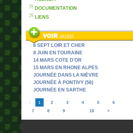
DOCUMENTATION
LIENS
6 SEPT LOIR ET CHER
8 JUIN EN TOURAINE
14 MARS COTE D’OR
15 MARS EN RHONE ALPES
JOURNÉE DANS LA NIÈVRE
JOURNÉE À PONTIVY (56)
JOURNÉE EN SARTHE
<
1
2
3
4
5
6
7
8
9
…
18
>